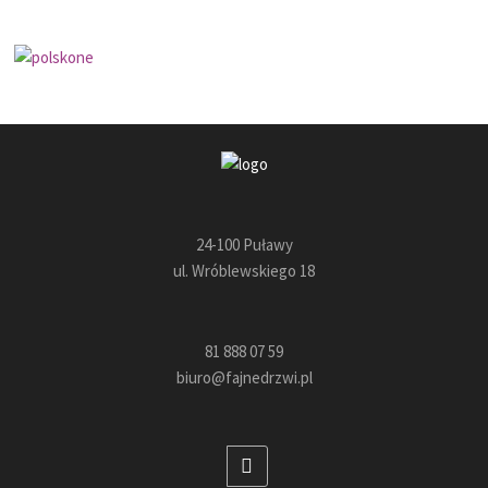
a
za
24-100 Puławy
ul. Wróblewskiego 18
81 888 07 59
rzwi
biuro@fajnedrzwi.pl
.
g.